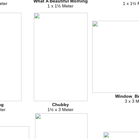
What A Beautiful Morning
eter
1 x 1½ 
1 x 1½ Meter
Window_Br
3 x 3 M
ng
Chubby
ter
1½ x 3 Meter