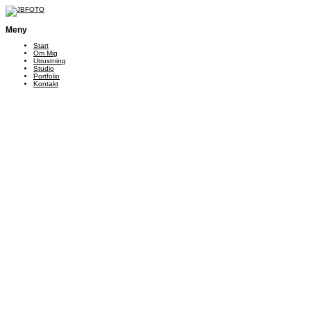
Meny
Start
Om Mig
Utrustning
Studio
Portfolio
Kontakt