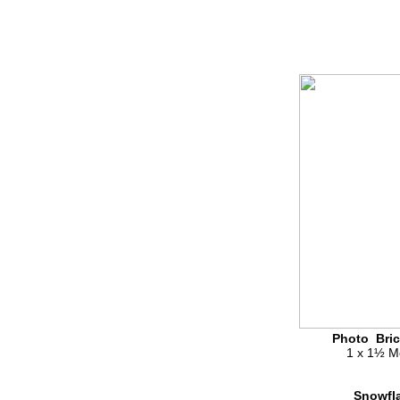
Photo Bric
1 x 1½ M
Snowfl