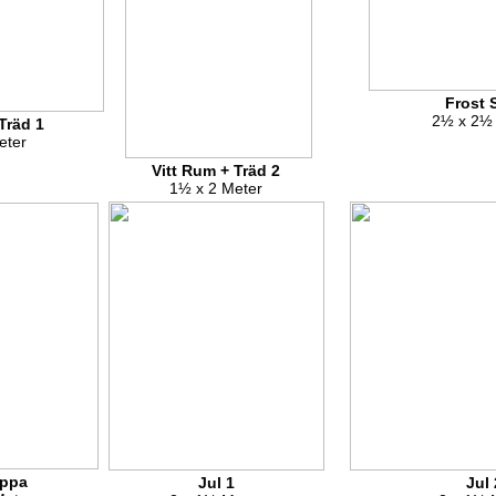
Frost S
2½ x 2½
Träd 1
eter
Vitt Rum + Träd 2
1½ x 2 Meter
appa
Jul 1
Jul 