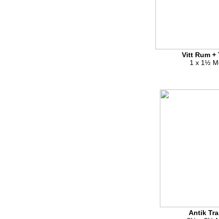
Vitt Rum + 
1 x 1½ M
Antik Tr