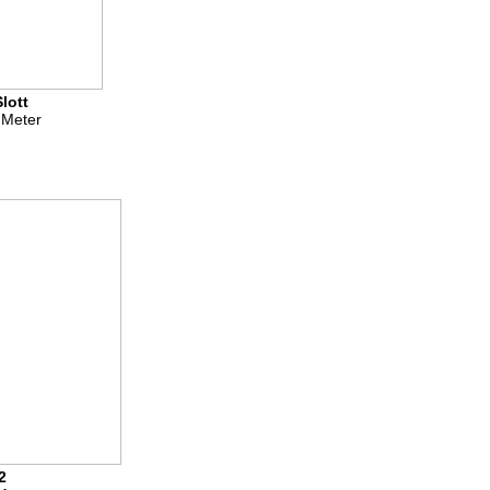
lott
 Meter
2