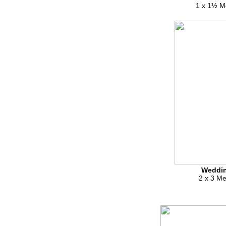
1 x 1½ M
Weddi
2 x 3 Me