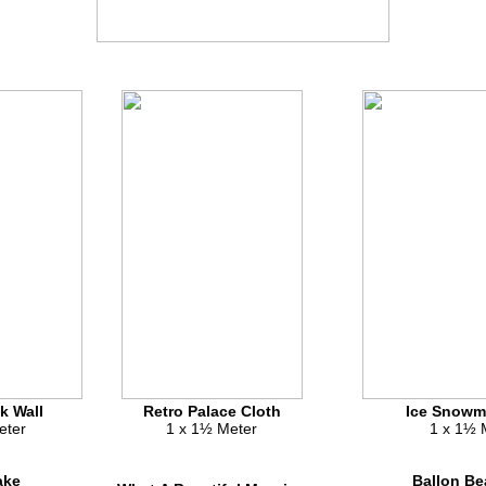
k Wall
Retro Palace Cloth
Ice Snowm
eter
1 x 1½ Meter
1 x 1½ 
ake
Ballon Be